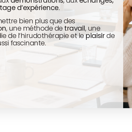
aux
démonstrations
, aux
échanges,
tage d’expérience
.
mettre bien plus que des
ion
, une méthode de
travail
, une
e de l’hirudothérapie et le
plaisir
de
si fascinante.