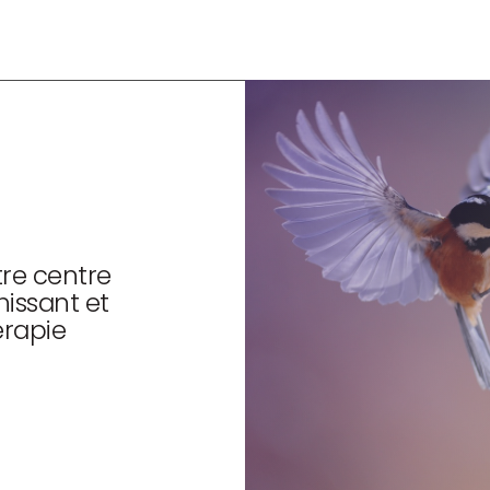
re centre
hissant et
érapie