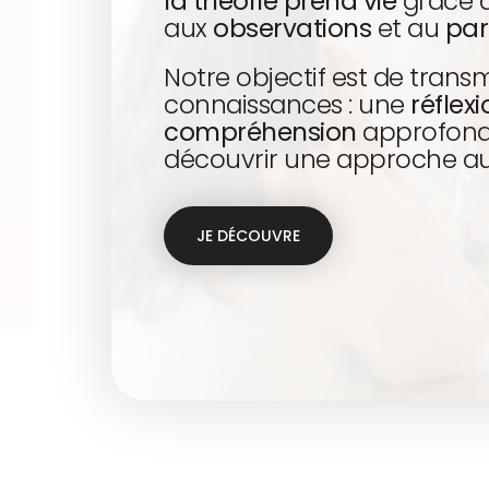
la théorie prend vie
grâce 
aux
observations
et au
par
Notre objectif est de trans
connaissances : une
réflex
compréhension
approfondi
découvrir une approche aus
JE DÉCOUVRE