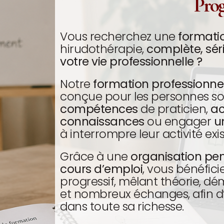
Pro
Vous recherchez une
formatio
hirudothérapie,
complète, sér
votre vie professionnelle ?
Notre
formation professionne
conçue pour les personnes s
compétences
de praticien,
ac
connaissances
ou engager
u
à interrompre leur activité exi
Grâce à une
organisation pe
cours d’emploi
, vous bénéfic
progressif, mêlant théorie, dé
et nombreux échanges, afin d’
dans toute sa richesse.