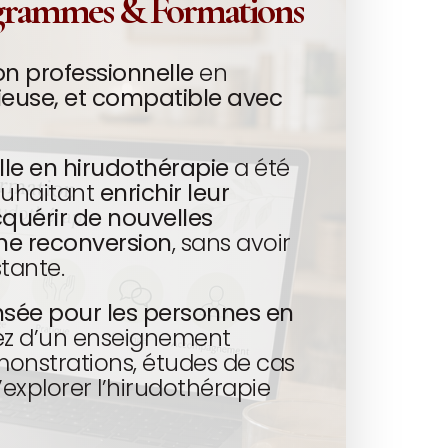
grammes & Formations
n professionnelle
en
ieuse, et compatible avec
lle en hirudothérapie
a été
ouhaitant
enrichir leur
quérir de nouvelles
ne reconversion
, sans avoir
stante.
nsée pour les personnes en
iez d’un enseignement
monstrations, études de cas
explorer l’hirudothérapie